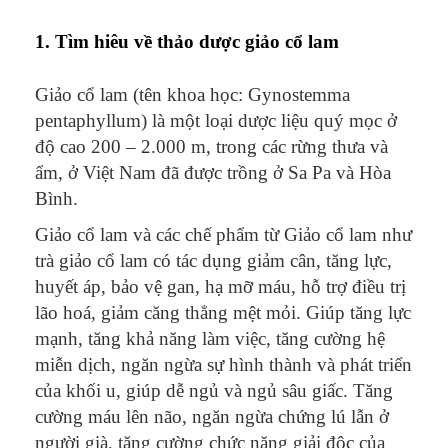
số
lượng
1. Tìm hiêu về thảo dược giảo cổ lam
Giảo cổ lam (tên khoa học: Gynostemma
pentaphyllum) là một loại dược liệu quý mọc ở
độ cao 200 – 2.000 m, trong các rừng thưa và
ẩm, ở Việt Nam đã được trồng ở Sa Pa và Hòa
Bình.
Giảo cổ lam và các chế phẩm từ Giảo cổ lam như
trà giảo cổ lam có tác dụng giảm cân, tăng lực,
huyết áp, bảo vệ gan, hạ mỡ máu, hỗ trợ điều trị
lão hoá, giảm căng thẳng mệt mỏi. Giúp tăng lực
mạnh, tăng khả năng làm việc, tăng cường hệ
miễn dịch, ngăn ngừa sự hình thành và phát triển
của khối u, giúp dễ ngủ và ngủ sâu giấc. Tăng
cường máu lên não, ngăn ngừa chứng lú lẫn ở
người già, tăng cường chức năng giải độc của