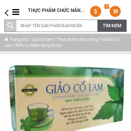
0
THỰC PHẨM CHỨC NĂNG TRÀ GIẢO CỔ LAM 100% TỰ NHIÊN DẠNG TÚI LỌC
Trang chủ
/
Giảo cổ lam
/ Thực phẩm chức năng Trà Giảo Cổ
Lam 100% tự nhiên dạng túi lọc