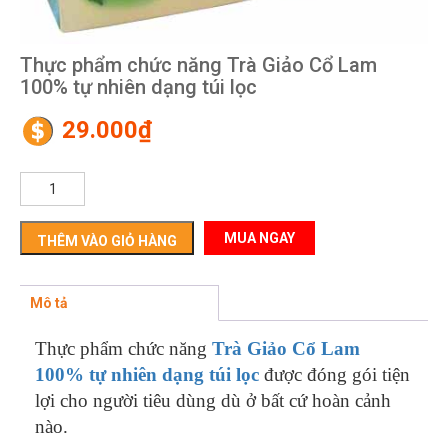
Thực phẩm chức năng Trà Giảo Cổ Lam
100% tự nhiên dạng túi lọc
29.000
₫
Thực
phẩm
chức
năng
THÊM VÀO GIỎ HÀNG
Trà
Giảo
Cổ
Mô tả
Lam
100%
Thực phẩm chức năng
Trà G
iảo Cổ Lam
tự
100% tự nhiên dạng túi lọ
c
được đóng gói tiện
nhiên
lợi cho người tiêu dùng dù ở bất cứ hoàn cảnh
dạng
túi
nào.
lọc