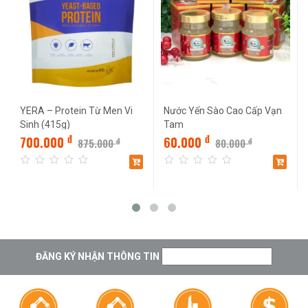
YERA – Protein Từ Men Vi
Nước Yến Sào Cao Cấp Vạn
Sinh (415g)
Tam
đ
đ
700.000
60.000
đ
đ
875.000
80.000
0
0
out
out
of
of
5
5
ĐĂNG KÝ NHẬN THÔNG TIN