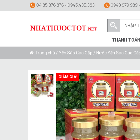
04.85 876 876 - 0945.435.383
0943 979 989 -
THANH TOÁ
Trang chủ
/
Yến Sào Cao Cấp
/ Nước Yến Sào Cao Cấ
GIẢM GIÁ!