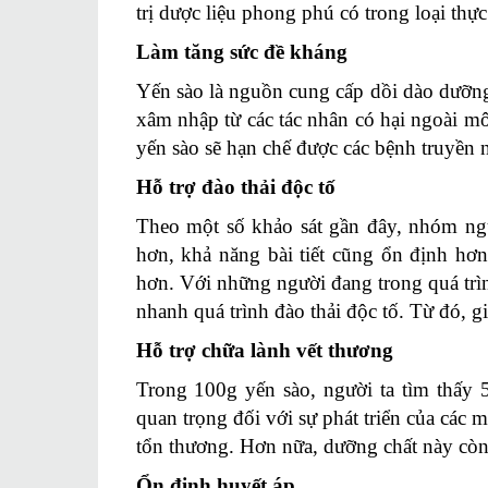
trị dược liệu phong phú có trong loại thự
Làm tăng sức đề kháng
Yến sào là nguồn cung cấp dồi dào dưỡng 
xâm nhập từ các tác nhân có hại ngoài m
yến sào sẽ hạn chế được các bệnh truyền n
Hỗ trợ đào thải độc tố
Theo một số khảo sát gần đây, nhóm ngư
hơn, khả năng bài tiết cũng ổn định hơ
hơn. Với những người đang trong quá trình
nhanh quá trình đào thải độc tố. Từ đó, 
Hỗ trợ chữa lành vết thương
Trong 100g yến sào, người ta tìm thấy 5
quan trọng đối với sự phát triển của các m
tổn thương. Hơn nữa, dưỡng chất này còn 
Ổn định huyết áp