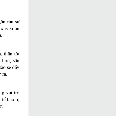
găn cản sự
g xuyên ăn
a.
 thận tốt
 hơn, sâu
sào sẽ đẩy
 ra.
ng vai trò
 tế bào bị
ư.