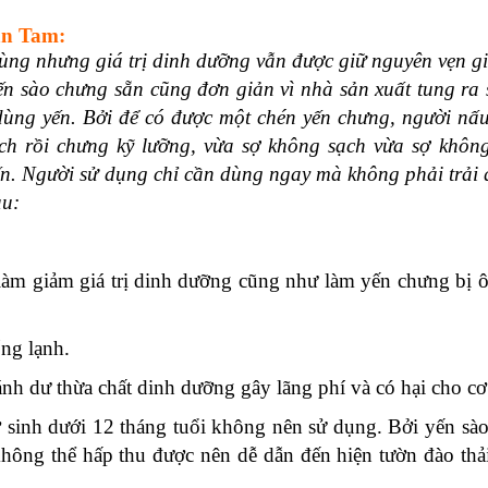
ạn Tam:
dùng nhưng giá trị dinh dưỡng vẫn được giữ nguyên vẹn g
yến sào chưng sẵn cũng đơn giản vì nhà sản xuất tung ra
 dùng yến. Bởi để có được một chén yến chưng, người nấu
sạch rồi chưng kỹ lưỡng, vừa sợ không sạch vừa sợ khôn
ến. Người sử dụng chỉ cần dùng ngay mà không phải trải 
au:
làm giảm giá trị dinh dưỡng cũng như làm yến chưng bị ô
ng lạnh.
ánh dư thừa chất dinh dưỡng gây lãng phí và có hại cho cơ
sơ sinh dưới 12 tháng tuổi không nên sử dụng. Bởi yến sà
 không thể hấp thu được nên dễ dẫn đến hiện tườn đào th