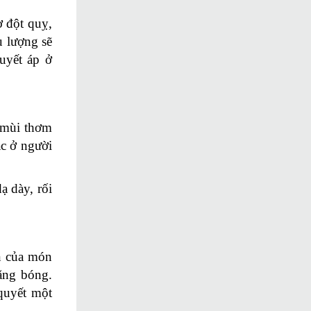
ơ đột quỵ,
u lượng sẽ
uyết áp ở
ó mùi thơm
ác ở người
ạ dày, rối
ân của món
ăng bóng.
quyết một