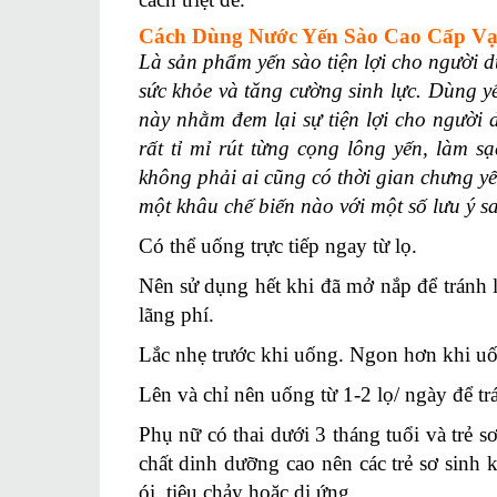
Cách Dùng Nước Yến Sào Cao Cấp V
Là sản phẩm yến sào tiện lợi cho người 
sức khỏe và tăng cường sinh lực. Dùng 
này nhằm đem lại sự tiện lợi cho người
rất tỉ mỉ rút từng cọng lông yến, làm 
không phải ai cũng có thời gian chưng y
một khâu chế biến nào với một số lưu ý s
Có thể uống trực tiếp ngay từ lọ.
Nên sử dụng hết khi đã mở nắp để tránh 
lãng phí.
Lắc nhẹ trước khi uống. Ngon hơn khi uố
Lên và chỉ nên uống từ 1-2 lọ/ ngày để tr
Phụ nữ có thai dưới 3 tháng tuổi và trẻ 
chất dinh dưỡng cao nên các trẻ sơ sinh
ói, tiêu chảy hoặc dị ứng.