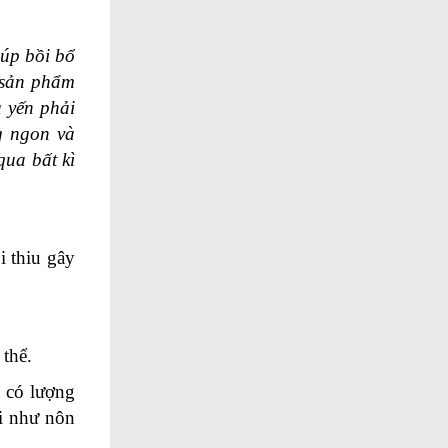
iúp bồi bổ
 sản phẩm
 yến phải
g ngon và
qua bất kì
i thiu gây
 thể.
o có lượng
ải như nôn