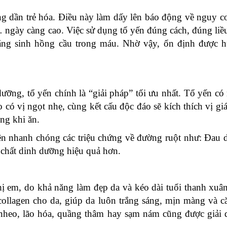
ng dần trẻ hóa. Điều này làm dấy lên báo động về nguy c
 ngày càng cao. Việc sử dụng tổ yến đúng cách, đúng liề
ăng sinh hồng cầu trong máu. Nhờ vậy, ổn định được h
dưỡng, tổ yến chính là “giải pháp” tối ưu nhất. Tổ yến c
có vị ngọt nhẹ, cùng kết cấu độc đáo sẽ kích thích vị gi
ng khi ăn.
ện nhanh chóng các triệu chứng về đường ruột như: Đau d
 chất dinh dưỡng hiệu quả hơn.
hị em, do khả năng làm đẹp da và kéo dài tuổi thanh xu
collagen cho da, giúp da luôn trắng sáng, mịn màng và c
 nheo, lão hóa, quầng thâm hay sạm nám cũng được giải 