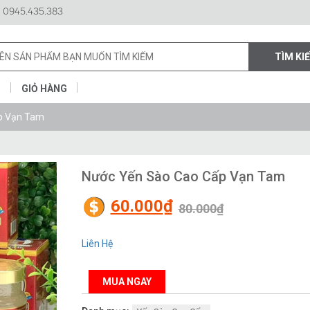
 0945.435.383
N
GIỎ HÀNG
p Vạn Tam
Nước Yến Sào Cao Cấp Vạn Tam
Giá
Giá
60.000
₫
80.000
₫
gốc
hiện
Liên Hệ
là:
tại
80.000₫.
là:
60.000₫.