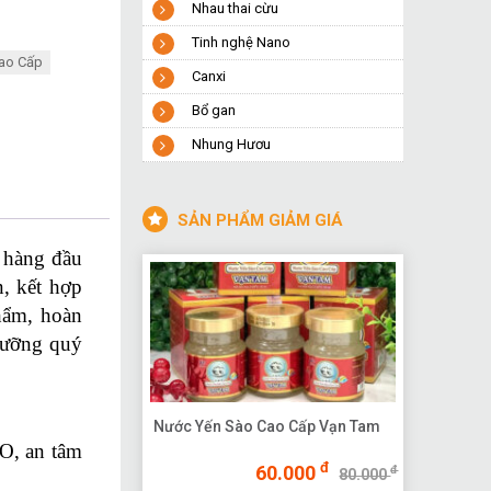
Nhau thai cừu
Tinh nghệ Nano
ao Cấp
Canxi
Bổ gan
Nhung Hươu
SẢN PHẨM GIẢM GIÁ
 hàng đầu
, kết hợp
phẩm, hoàn
 dưỡng quý
Nước Yến Sào Cao Cấp Vạn Tam
O, an tâm
đ
60.000
đ
80.000