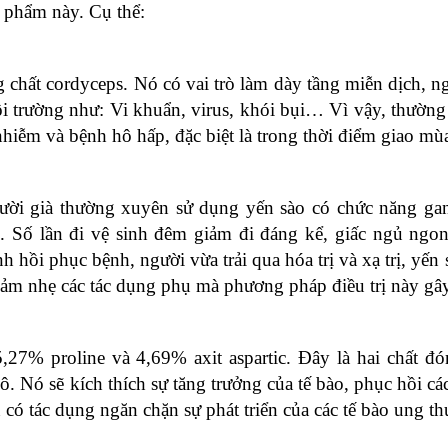
c phẩm này. Cụ thể:
chất cordyceps. Nó có vai trò làm dày tầng miễn dịch, n
ôi trường như: Vi khuẩn, virus, khói bụi… Vì vậy, thườn
hiễm và bệnh hô hấp, đặc biệt là trong thời điểm giao mù
ời già thường xuyên sử dụng yến sào có chức năng gan,
n. Số lần đi vệ sinh đêm giảm đi đáng kể, giấc ngủ ngon
 hồi phục bệnh, người vừa trải qua hóa trị và xạ trị, yến 
giảm nhẹ các tác dụng phụ mà phương pháp điều trị này gây
,27% proline và 4,69% axit aspartic. Đây là hai chất đó
ô. Nó sẽ kích thích sự tăng trưởng của tế bào, phục hồi các
có tác dụng ngăn chặn sự phát triển của các tế bào ung th