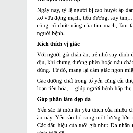
Ngày nay, tỷ lệ người bị cao huyết áp đa
xơ vữa động mạch, tiểu đường, suy tim,…
củng cố chức năng của tim mạch, làm t
người bệnh.
Kích thích vị giác
Với người già chán ăn, trẻ nhỏ suy dinh 
dịu, khi chưng đường phèn hoặc nấu cháo 
dùng. Từ đó, mang lại cảm giác ngon miệ
Các dưỡng chất trong tổ yến cũng cải thi
loạn tiêu hóa,… giúp người bệnh hấp thụ
Góp phần làm đẹp da
Yến sào là món ăn yêu thích của nhiều c
ăn này. Yến sào bổ sung một lượng lớn 
Các dấu hiệu của tuổi già như: Da nhăn
cách triệt để.