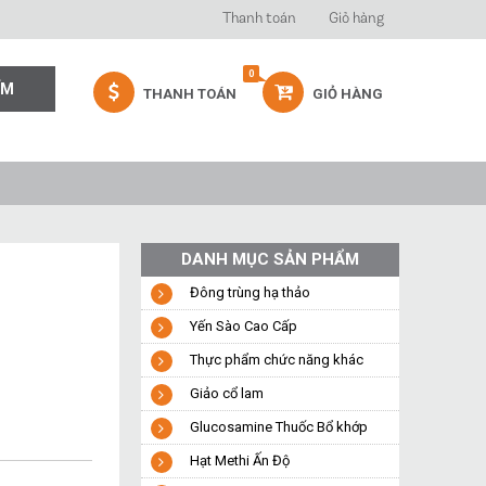
Thanh toán
Giỏ hàng
0
THANH TOÁN
GIỎ HÀNG
DANH MỤC SẢN PHẨM
Đông trùng hạ thảo
Yến Sào Cao Cấp
Thực phẩm chức năng khác
Giảo cổ lam
Glucosamine Thuốc Bổ khớp
Hạt Methi Ấn Độ