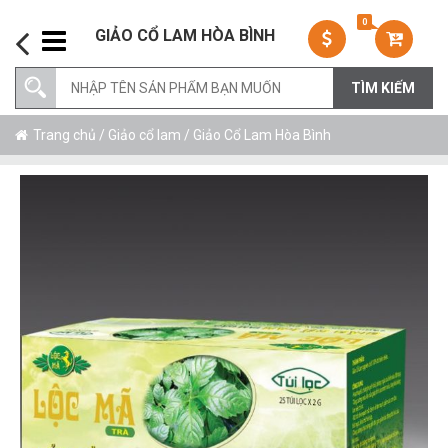
0
GIẢO CỔ LAM HÒA BÌNH
Trang chủ
/
Giảo cổ lam
/ Giảo Cổ Lam Hòa Bình