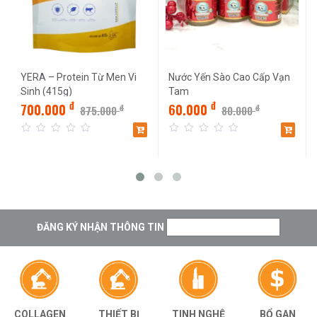
YERA – Protein Từ Men Vi
Nước Yến Sào Cao Cấp Vạn
Sinh (415g)
Tam
đ
đ
700.000
60.000
đ
đ
875.000
80.000
0
0
out
out
of
of
5
5
ĐĂNG KÝ NHẬN THÔNG TIN
THIẾT BỊ
TINH NGHỆ
BỔ GAN
COLLAGEN