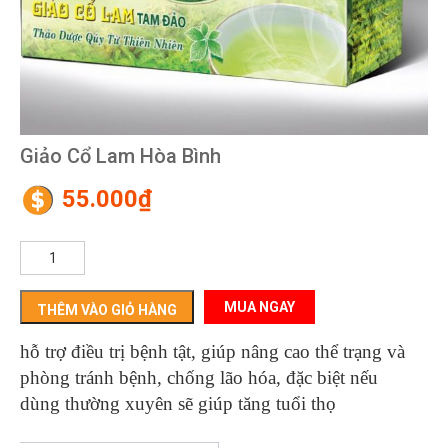
Giảo Cổ Lam Hòa Bình
55.000
₫
Giảo
Cổ
Lam
Hòa
THÊM VÀO GIỎ HÀNG
Bình
hỗ trợ điều trị bệnh tật, giúp nâng cao thể trạng và
số
lượng
phòng tránh bệnh, chống lão hóa, đặc biệt nếu
dùng thường xuyên sẽ giúp tăng tuổi thọ