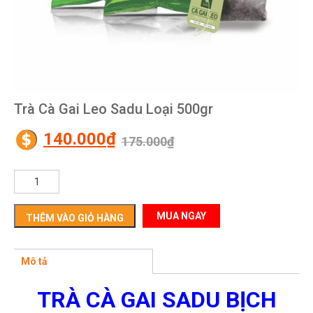
Trà Cà Gai Leo Sadu Loại 500gr
Giá
Giá
140.000
₫
175.000
₫
gốc
hiện
Trà
là:
tại
Cà
Gai
175.000₫.
là:
Leo
THÊM VÀO GIỎ HÀNG
140.000₫.
Sadu
Loại
500gr
Mô tả
số
lượng
TRÀ CÀ GAI SADU BỊCH