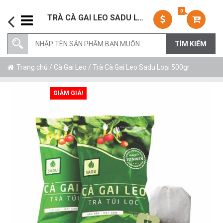
0
TRÀ CÀ GAI LEO SADU LOẠI 500GR
Trang chủ
/
Cà Gai Leo
/ Trà Cà Gai Leo Sadu Loại 500gr
GIẢM GIÁ!