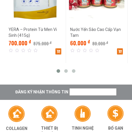
YERA – Protein Từ Men Vi
Nước Yến Sào Cao Cấp Vạn
Sinh (415g)
Tam
đ
đ
700.000
60.000
đ
đ
875.000
80.000
0
0
out
out
of
of
5
5
ĐĂNG KÝ NHẬN THÔNG TIN
THIẾT BỊ
TINH NGHỆ
BỔ GAN
COLLAGEN