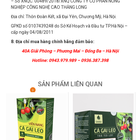
– Số XNQC: 00489/2018/XNQ CÔNG TY CỔ PHẦN NÔNG
NGHIỆP CÔNG NGHỆ CAO THĂNG LONG
Địa chỉ: Thôn Đoàn Kết, xã Đại Yên, Chương Mỹ, Hà Nội.
GPKD số 0107439248 do Sở Kế Hoạch và Đầu tư TP.Hà Nội –
cấp ngày 04/08/2011
8. Địa chỉ mua hàng chính hãng đảm bảo:
40A Giải Phòng – Phương Mai – Đống Đa – Hà Nội
Hotline: 0943.979.989 – 0936.387.398
SẢN PHẨM LIÊN QUAN