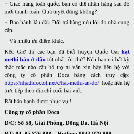
+ Giao hàng toàn quốc, bạn có thể nhận hàng sau đó
mới thanh toán. Quá tuyệt đúng không?
+ Bảo hành lâu dài. Đổi trả hàng nếu lỗi do nhà cung
cấp.
+ Và nhiều ưu điểm khác.
Kết: Giờ thì các bạn đã biết huyện Quốc Oai
hạt
methi bán ở đâu
tốt nhất rồi chứ? Nếu bạn có bất kỳ
thắc mắc nào cần hỗ trợ tư vấn xin hãy liên hệ với
công ty cổ phần Doca bằng cách truy cập:
https://nhathuoctot.net/c/hat-methi-an-do/
hoặc liên hệ
trực tiếp theo địa chỉ cuối bài viết.
Rất hân hạnh được phục vụ !
Công ty cổ phần Doca
Đ/C: Số 58, Giải Phóng, Đống Đa, Hà Nội
ĐT: 04. 85 876 888 – Hotline: 0943 979 989