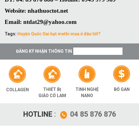
Website: nhathuoctot.net
Email: ntdat29@yahoo.com
Tags:
Huyện Quốc Oai hạt methi mua ở đâu tốt?
ĐĂNG KÝ NHẬN THÔNG TIN
THIẾT BỊ
TINH NGHỆ
BỔ GAN
COLLAGEN
GIẢO CỔ LAM
NANO
HOTLINE
:
04 85 876 876