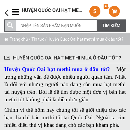
0
HUYỆN QUỐC OAI HẠT METHI MUA Ở ĐÂU TỐT?
Trang chủ
/
Tin tức
/ Huyện Quốc Oai hạt methi mua ở đâu tốt?
HUYỆN QUỐC OAI HẠT METHI MUA Ở ĐÂU TỐT?
Huyện Quốc Oai hạt methi mua ở đâu tốt?
– Một
trong những vấn đề được nhiều người quan tâm. Nhất
là đối với những người nào đang cần mua hạt methi
tại huyện trên. Bởi lẽ để tìm được một đơn vị bán hạt
methi tốt không phải là điều đơn giản.
Chính vì thế hôm nay chúng tôi sẽ giới thiệu cho các
bạn địa chỉ bán methi tốt tại Quốc Oai. Ngoài ra còn
nhiều điều thú vị khác đang chờ các bạn khám phá.