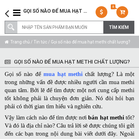
0
GỌI SỐ NÀO ĐỂ MUA HẠT METHI CHẤT LƯỢNG?
Trang chủ
/
Tin tức
/ Gọi số nào để mua hạt methi chất lượng?
GỌI SỐ NÀO ĐỂ MUA HẠT METHI CHẤT LƯỢNG?
Gọi số nào để
mua hạt methi
chất lượng? Là một
trong những vấn đề được nhiều người cần mua methi
quan tâm. Bởi lẽ để tìm được một nơi cung cấp methi
tốt không phải là chuyện đơn giản. Nó đòi hỏi bạn
phải có thời gian tìm hiểu và nghiên cứu.
Vậy làm cách nào để tìm được nơi
bán hạt methi
tốt?
Và đó là địa chỉ nào? Câu trả lời sẽ được chúng tôi gửi
đến các bạn trong nội dung bài viết dưới đây. Ngoài