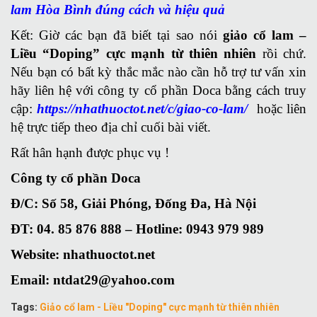
lam Hòa Bình đúng cách và hiệu quả
Kết: Giờ các bạn đã biết tại sao nói
giảo cổ lam –
Liều “Doping” cực mạnh từ thiên nhiên
rồi chứ.
Nếu bạn có bất kỳ thắc mắc nào cần hỗ trợ tư vấn xin
hãy liên hệ với công ty cổ phần Doca bằng cách truy
cập:
https://nhathuoctot.net/c/giao-co-lam/
hoặc liên
hệ trực tiếp theo địa chỉ cuối bài viết.
Rất hân hạnh được phục vụ !
Công ty cổ phần Doca
Đ/C: Số 58, Giải Phóng, Đống Đa, Hà Nội
ĐT: 04. 85 876 888 – Hotline: 0943 979 989
Website: nhathuoctot.net
Email: ntdat29@yahoo.com
Tags:
Giảo cổ lam - Liều "Doping" cực mạnh từ thiên nhiên