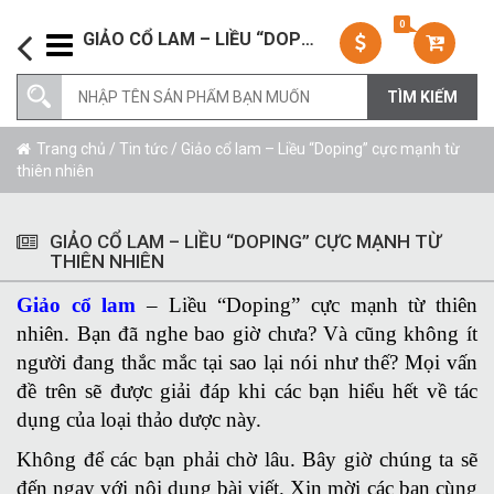
0
GIẢO CỔ LAM – LIỀU “DOPING” CỰC MẠNH TỪ THIÊN NHIÊN
Trang chủ
/
Tin tức
/ Giảo cổ lam – Liều “Doping” cực mạnh từ
thiên nhiên
GIẢO CỔ LAM – LIỀU “DOPING” CỰC MẠNH TỪ
THIÊN NHIÊN
Giảo cổ lam
– Liều “Doping” cực mạnh từ thiên
nhiên. Bạn đã nghe bao giờ chưa? Và cũng không ít
người đang thắc mắc tại sao lại nói như thế? Mọi vấn
đề trên sẽ được giải đáp khi các bạn hiểu hết về tác
dụng của loại thảo dược này.
Không để các bạn phải chờ lâu. Bây giờ chúng ta sẽ
đến ngay với nội dung bài viết. Xin mời các bạn cùng