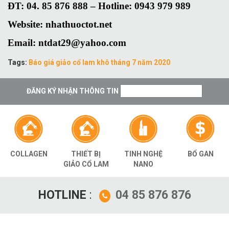
ĐT: 04. 85 876 888 – Hotline: 0943 979 989
Website: nhathuoctot.net
Email: ntdat29@yahoo.com
Tags:
Báo giá giảo cổ lam khô tháng 7 năm 2020
ĐĂNG KÝ NHẬN THÔNG TIN
THIẾT BỊ
TINH NGHỆ
BỔ GAN
COLLAGEN
GIẢO CỔ LAM
NANO
HOTLINE
:
04 85 876 876