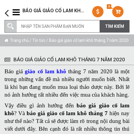
0
BÁO GIÁ GIẢO CỔ LAM KHÔ THÁNG 7 NĂM 2020
Trang chủ
/
Tin tức
/ Báo giá giảo cổ lam khô tháng 7 năm 2020
BÁO GIÁ GIẢO CỔ LAM KHÔ THÁNG 7 NĂM 2020
Báo giá
giảo cổ lam khô
tháng 7 năm 2020 là một
trong những vấn đề mà nhiều người muốn biết. Nhất
là khi bạn đang muốn mua loại thảo dược này. Bởi lẽ
nó ảnh hưởng rất nhiều đến việc mua của khách hàng.
Vậy điều gì ảnh hưởng đến
báo giá giảo cổ lam
khô
? Và
báo giá giảo cổ lam khô tháng 7
hiện nay
như thế nào? Tất cả sẽ được làm rõ trong nội dung bài
viết dưới đây. Bên cạnh đó là rất nhiều thông tin thú