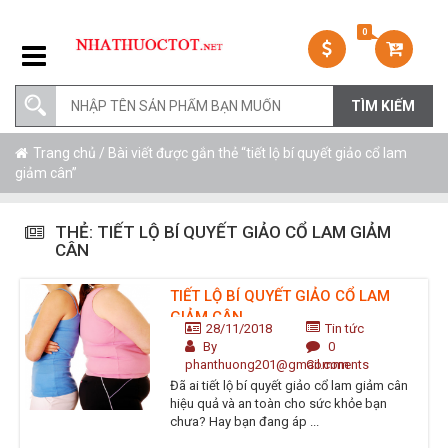
0
Trang chủ
/ Bài viết được gắn thẻ “tiết lộ bí quyết giảo cổ lam
giảm cân”
THẺ:
TIẾT LỘ BÍ QUYẾT GIẢO CỔ LAM GIẢM
CÂN
TIẾT LỘ BÍ QUYẾT GIẢO CỔ LAM
GIẢM CÂN
28/11/2018
Tin tức
By
0
phanthuong201@gmail.com
Comments
Đã ai tiết lộ bí quyết giảo cổ lam giảm cân
hiệu quả và an toàn cho sức khỏe bạn
chưa? Hay bạn đang áp ...