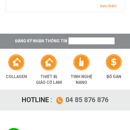
Xem thêm
ĐĂNG KÝ NHẬN THÔNG TIN
THIẾT BỊ
TINH NGHỆ
BỔ GAN
COLLAGEN
GIẢO CỔ LAM
NANO
HOTLINE
:
04 85 876 876