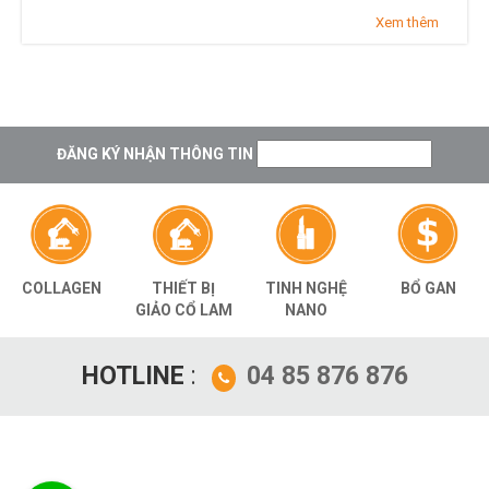
Xem thêm
ĐĂNG KÝ NHẬN THÔNG TIN
THIẾT BỊ
TINH NGHỆ
BỔ GAN
COLLAGEN
GIẢO CỔ LAM
NANO
HOTLINE
:
04 85 876 876