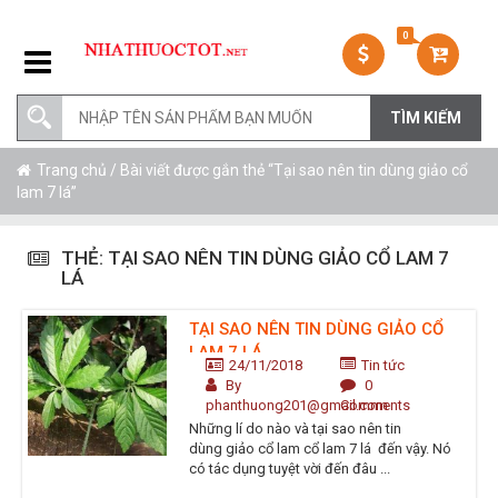
0
Trang chủ
/ Bài viết được gắn thẻ “Tại sao nên tin dùng giảo cổ
lam 7 lá”
THẺ:
TẠI SAO NÊN TIN DÙNG GIẢO CỔ LAM 7
LÁ
TẠI SAO NÊN TIN DÙNG GIẢO CỔ
LAM 7 LÁ
24/11/2018
Tin tức
By
0
phanthuong201@gmail.com
Comments
Những lí do nào và tại sao nên tin
dùng giảo cổ lam cổ lam 7 lá đến vậy. Nó
có tác dụng tuyệt vời đến đâu ...