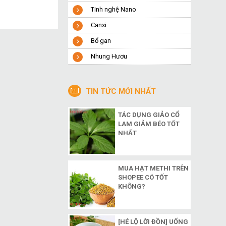
Tinh nghệ Nano
Canxi
Bổ gan
Nhung Hươu
TIN TỨC MỚI NHẤT
TÁC DỤNG GIẢO CỔ
LAM GIẢM BÉO TỐT
NHẤT
MUA HẠT METHI TRÊN
SHOPEE CÓ TỐT
KHÔNG?
[HÉ LỘ LỜI ĐỒN] UỐNG