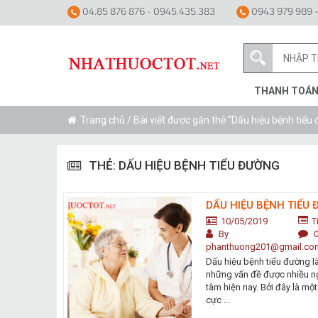
04.85 876 876 - 0945.435.383
0943 979 989 -
THANH TOÁ
Trang chủ
/ Bài viết được gắn thẻ “Dấu hiệu bệnh tiểu
THẺ:
DẤU HIỆU BỆNH TIỂU ĐƯỜNG
DẤU HIỆU BỆNH TIỂU
10/05/2019
T
By
phanthuong201@gmail.co
Dấu hiệu bệnh tiểu đường l
những vấn đề được nhiều n
tâm hiện nay. Bởi đây là mộ
cực ...