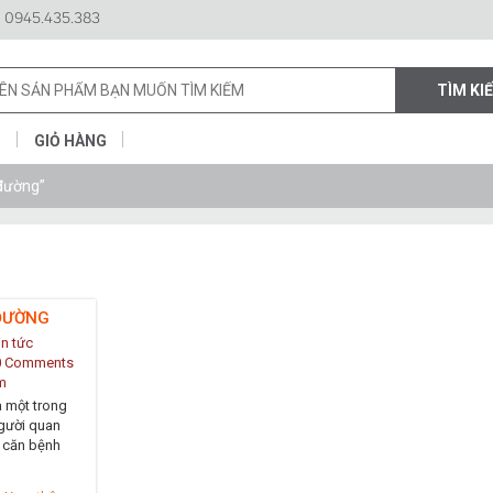
 0945.435.383
N
GIỎ HÀNG
 đường”
 ĐƯỜNG
in tức
0 Comments
m
à một trong
gười quan
t căn bệnh