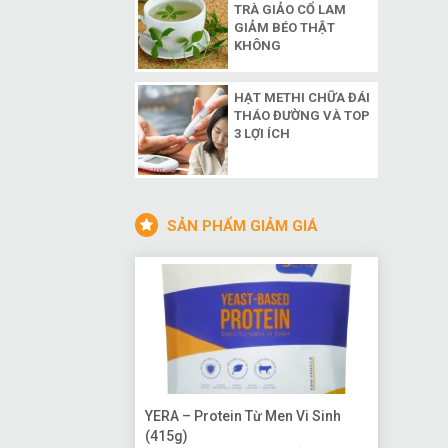
TRÀ GIẢO CỔ LAM
GIẢM BÉO THẬT
KHÔNG
HẠT METHI CHỮA ĐÁI
THÁO ĐƯỜNG VÀ TOP
3 LỢI ÍCH
SẢN PHẨM GIẢM GIÁ
YERA – Protein Từ Men Vi Sinh
(415g)