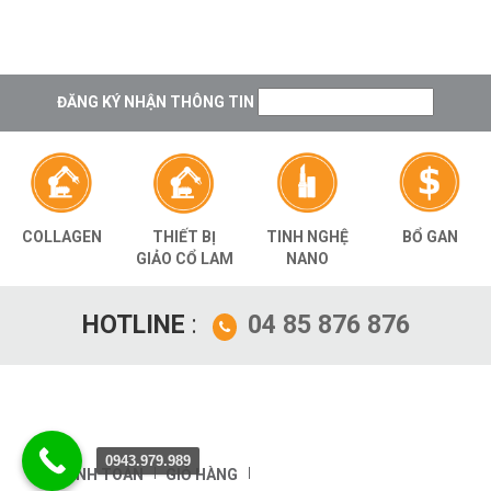
ĐĂNG KÝ NHẬN THÔNG TIN
THIẾT BỊ
TINH NGHỆ
BỔ GAN
COLLAGEN
GIẢO CỔ LAM
NANO
HOTLINE
:
04 85 876 876
0943.979.989
THANH TOÁN
GIỎ HÀNG