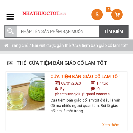
0
Trang chủ
/ Bài viết được gắn thẻ “Cửa tiệm bán giảo cổ lam tốt”
THẺ:
CỬA TIỆM BÁN GIẢO CỔ LAM TỐT
CỬA TIỆM BÁN GIẢO CỔ LAM TỐT
08/01/2020
Tin tức
By
0
phanthuong201@gmail.com
Comments
Cửa tiệm bán giảo cổ lam tốt ở đâu là vấn
đề mà nhiều người quan tâm. Bởi lẽ giảo
cổ lam là một trong ...
Xem thêm