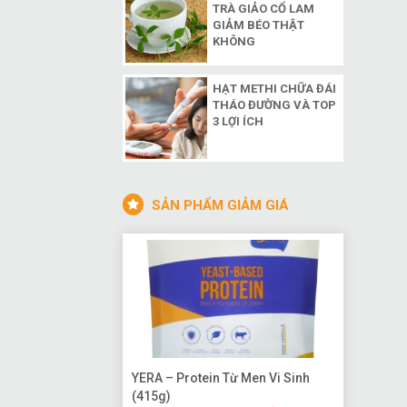
TRÀ GIẢO CỔ LAM
GIẢM BÉO THẬT
KHÔNG
HẠT METHI CHỮA ĐÁI
THÁO ĐƯỜNG VÀ TOP
3 LỢI ÍCH
SẢN PHẨM GIẢM GIÁ
YERA – Protein Từ Men Vi Sinh
(415g)