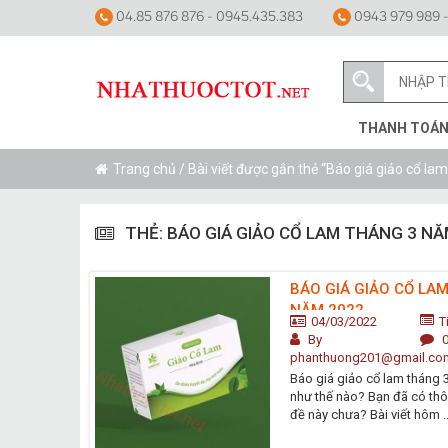
04.85 876 876 - 0945.435.383
0943 979 989 -
THANH TOÁ
Trang chủ
/ Bài viết được gắn thẻ “Báo giá giảo cổ l
THẺ:
BÁO GIÁ GIẢO CỔ LAM THÁNG 3 NĂ
BÁO GIÁ GIẢO CỔ LA
NĂM 2022
04/03/2022
T
By
phanthuong201@gmail.co
Báo giá giảo cổ lam tháng 
như thế nào? Bạn đã có thô
đề này chưa? Bài viết hôm ..