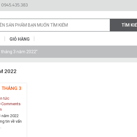
 0945.435.383
N
GIỎ HÀNG
am tháng 3 năm 2022”
M 2022
M THÁNG 3
in tức
0 Comments
m
3 năm 2022
ng tin về vấn
.