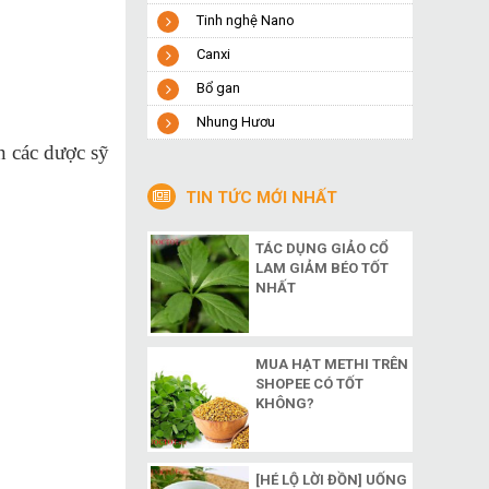
Tinh nghệ Nano
Canxi
Bổ gan
Nhung Hươu
n các dược sỹ
TIN TỨC MỚI NHẤT
TÁC DỤNG GIẢO CỔ
LAM GIẢM BÉO TỐT
NHẤT
MUA HẠT METHI TRÊN
SHOPEE CÓ TỐT
KHÔNG?
[HÉ LỘ LỜI ĐỒN] UỐNG