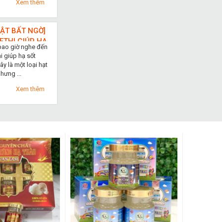
Xem thêm
HẬT BẤT NGỜ]
ETHI GIÚP HẠ
bao giờ nghe đến
ỰC NHANH
i giúp hạ sốt
HẾ NÀO?
y là một loại hạt
hưng ...
Xem thêm