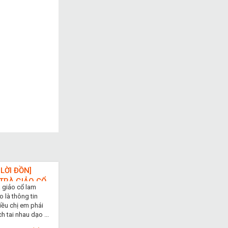
 LỜI ĐỒN]
TRÀ GIẢO CỔ
à giảo cổ lam
IẢM BÉO
 là thông tin
 KHÔNG
iều chị em phái
 tai nhau dạo ...