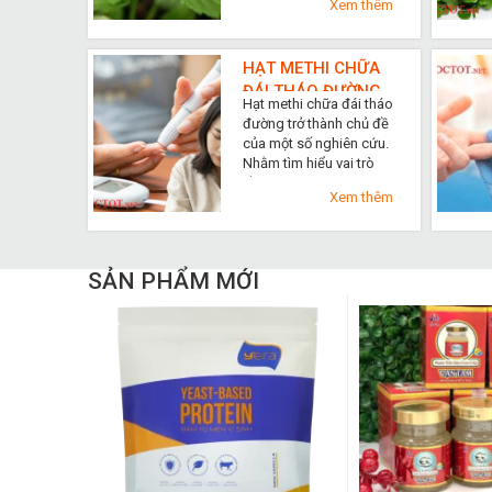
Xem thêm
HẠT METHI CHỮA
ĐÁI THÁO ĐƯỜNG
Hạt methi chữa đái tháo
VÀ TOP 3 LỢI ÍCH
đường trở thành chủ đề
của một số nghiên cứu.
Nhằm tìm hiểu vai trò
tiềm ...
Xem thêm
SẢN PHẨM MỚI