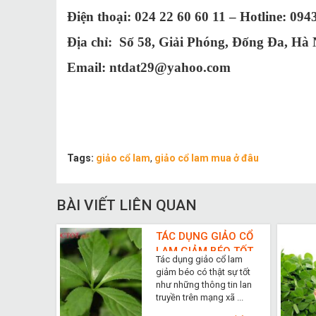
Điện thoại: 0
2
4 22 60 60 11 – Hotline: 094
Địa chỉ: Số 58,
Giải Ph
óng, Đ
ống Đa, H
à 
Email: ntdat29@yahoo.com
Tags:
giảo cổ lam
,
giảo cổ lam mua ở đâu
BÀI VIẾT LIÊN QUAN
TÁC DỤNG GIẢO CỔ
LAM GIẢM BÉO TỐT
Tác dụng giảo cổ lam
NHẤT
giảm béo có thật sự tốt
như những thông tin lan
truyền trên mạng xã ...