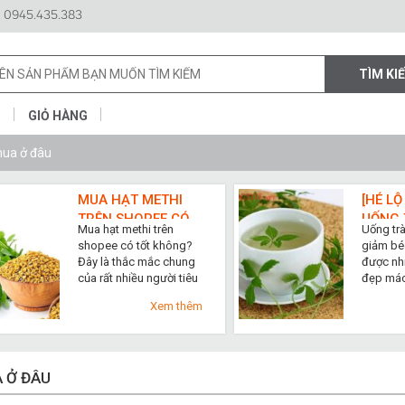
 0945.435.383
N
GIỎ HÀNG
mua ở đâu
MUA HẠT METHI
[HÉ LỘ
TRÊN SHOPEE CÓ
UỐNG 
Mua hạt methi trên
Uống tr
TỐT KHÔNG?
LAM G
shopee có tốt không?
giảm béo
THẬT
Đây là thắc mắc chung
được nh
của rất nhiều người tiêu
đẹp mách
dùng khi ...
Xem thêm
 Ở ĐÂU