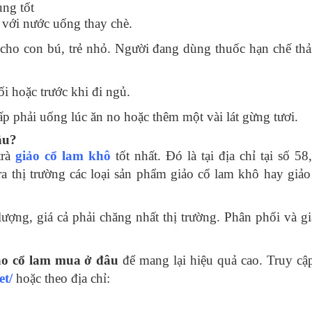
ụng tốt
với nước uống thay chè.
ho con bú, trẻ nhỏ. Người đang dùng thuốc hạn chế thải
i hoặc trước khi đi ngủ.
p phải uống lúc ăn no hoặc thêm một vài lát gừng tươi.
âu?
trà
giảo cổ lam khô
tốt nhất. Đó là tại địa chỉ tại số 5
ra thị trường các loại sản phẩm giảo cổ lam khô hay giả
ợng, giá cả phải chăng nhất thị trường. Phân phối và g
ảo cổ lam mua ở đâu
để mang lại hiệu quả cao. Truy cậ
et/
hoặc theo địa chỉ: