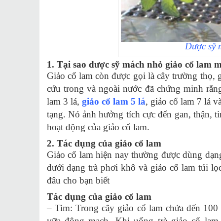
Dược sỹ 
1. Tại sao dược sỹ mách nhỏ giảo cổ lam 
Giảo cổ lam còn được gọi là cây trường thọ, g
cứu trong và ngoài nước đã chứng minh rằng 
lam 3 lá,
giảo cổ lam 5 lá
, giảo cổ lam 7 lá v
tạng. Nó ảnh hưởng tích cực đến gan, thận, ti
hoạt động của giảo cổ lam.
2. Tác dụng của giảo cổ lam
Giảo cổ lam hiện nay thường được dùng dạng
dưới dạng trà phơi khô và giảo cổ lam túi l
đâu cho bạn biết
Tác dụng của giảo cổ lam
– Tim: Trong cây giảo cổ lam chứa đến 100 
vữa động mạch. Khi uống trà giảo cổ lam 