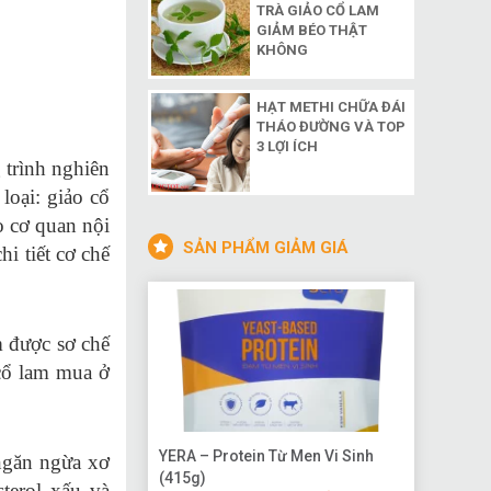
TRÀ GIẢO CỔ LAM
GIẢM BÉO THẬT
KHÔNG
HẠT METHI CHỮA ĐÁI
THÁO ĐƯỜNG VÀ TOP
3 LỢI ÍCH
 trình nghiên
loại: giảo cổ
ho cơ quan nội
SẢN PHẨM GIẢM GIÁ
i tiết cơ chế
m được sơ chế
 cổ lam mua ở
YERA – Protein Từ Men Vi Sinh
 ngăn ngừa xơ
(415g)
terol xấu và