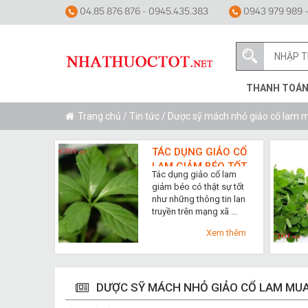
04.85 876 876 - 0945.435.383
0943 979 989 -
THANH TOÁ
Trang chủ
/
Tin tức
/ Dược sỹ mách nhỏ giảo cổ lam 
TÁC DỤNG GIẢO CỔ
LAM GIẢM BÉO TỐT
Tác dụng giảo cổ lam
NHẤT
giảm béo có thật sự tốt
như những thông tin lan
truyền trên mạng xã ...
Xem thêm
DƯỢC SỸ MÁCH NHỎ GIẢO CỔ LAM MUA