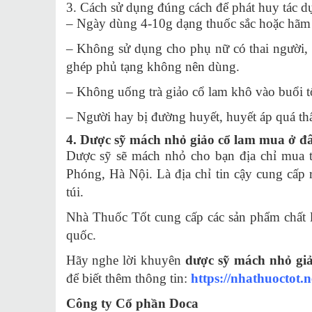
3. Cách sử dụng đúng cách để phát huy tác d
– Ngày dùng 4-10g dạng thuốc sắc hoặc hãm 
– Không sử dụng cho phụ nữ có thai người, c
ghép phủ tạng không nên dùng.
– Không uống trà giảo cổ lam khô vào buổi tố
– Người hay bị đường huyết, huyết áp quá thấ
4. Dược sỹ mách nhỏ giảo cổ lam mua ở đ
Dược sỹ sẽ mách nhỏ cho bạn địa chỉ mua 
Phóng, Hà Nội. Là địa chỉ tin cậy cung cấp 
túi.
Nhà Thuốc Tốt cung cấp các sản phẩm chất lư
quốc.
Hãy nghe lời khuyên
dược sỹ mách nhỏ gi
để biết thêm thông tin:
https://nhathuoctot.n
C
ông ty C
ổ phần Doca