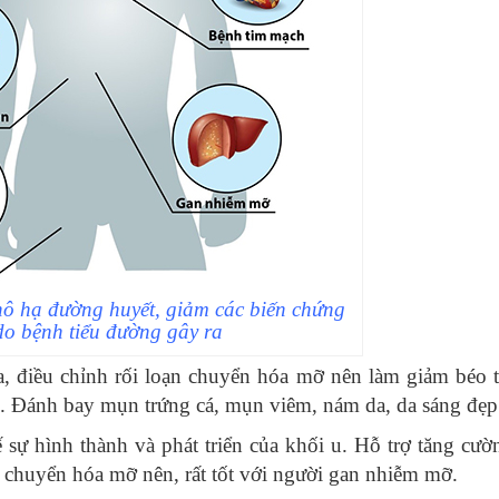
hô hạ đường huyết, giảm các biến chứng
do bệnh tiểu đường gây ra
óa, điều chỉnh rối loạn chuyển hóa mỡ nên làm giảm béo 
 trị. Đánh bay mụn trứng cá, mụn viêm, nám da, da sáng đẹ
sự hình thành và phát triển của khối u. Hỗ trợ tăng cư
n chuyển hóa mỡ nên, rất tốt với người gan nhiễm mỡ.