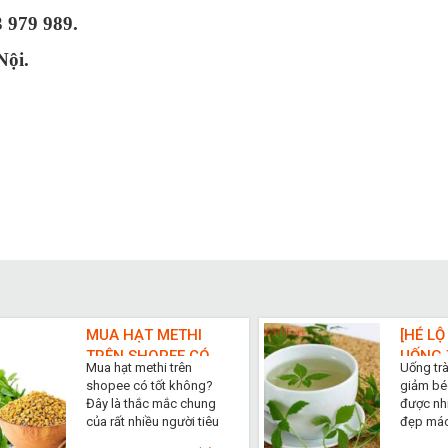
3 979 989.
N
ội.
MUA HẠT METHI
[HÉ LỘ
TRÊN SHOPEE CÓ
UỐNG 
Mua hạt methi trên
Uống tr
TỐT KHÔNG?
LAM G
shopee có tốt không?
giảm béo
THẬT
Đây là thắc mắc chung
được nh
của rất nhiều người tiêu
đẹp mách
dùng khi ...