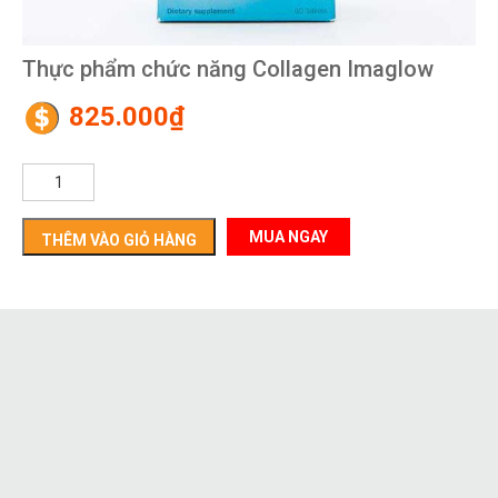
Thực phẩm chức năng Collagen Imaglow
825.000
₫
Thực
phẩm
chức
năng
THÊM VÀO GIỎ HÀNG
Collagen
Imaglow
số
lượng